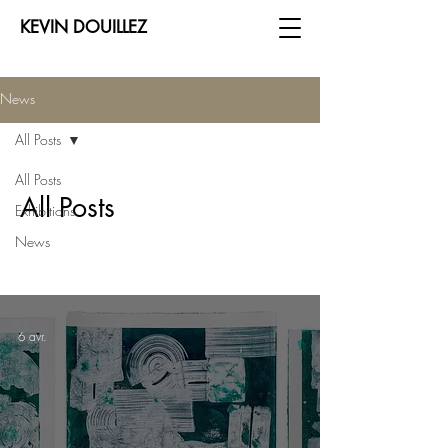
KEVIN DOUILLEZ
News
All Posts
All Posts
All Posts
Exhibitions
News
6 avr.