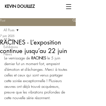
KEVIN DOUILLEZ
Post
All Posts
7 juin 2025
All Posts
RACINES - L’exposition
Exhibitions
continue jusqu’au 22 juin
News
Le vernissage de 
RACINES
 le 5 juin 
dernier fut un moment fort, empreint 
d’émotion et d’échanges. Merci à toutes 
celles et ceux qui sont venus partager 
cette soirée exceptionnelle ! Plusieurs 
œuvres ont déjà trouvé acquéreurs, 
preuve que les vibrations profondes de 
cette nouvelle série résonnent.