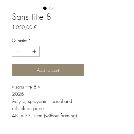
Sans titre 8
Prix
1 050,00 €
Quantité
*
Add to cart
« sans titre 8 »
2026
Acrylic, spraypaint, pastel and
oilstick on paper
48 x 33,5 cm (without framing)